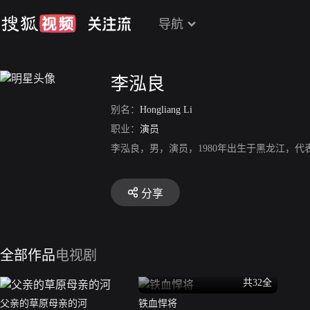
导航
李泓良
别名：
Hongliang Li
职业：
演员
李泓良，男，演员，1980年出生于黑龙江，
分享
全部作品
电视剧
共32全
父亲的草原母亲的河
铁血悍将