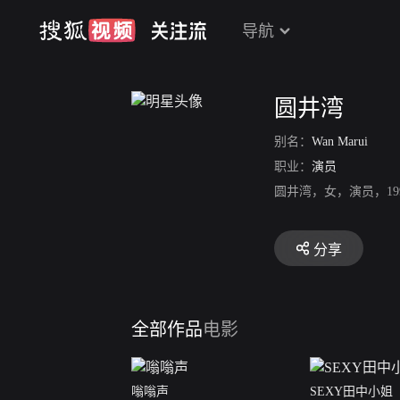
导航
圆井湾
别名：
Wan Marui
职业：
演员
圆井湾，女，演员，1
分享
全部作品
电影
嗡嗡声
SEXY田中小姐