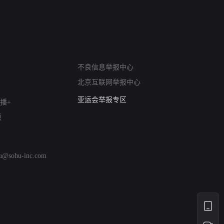
网络暴力有害信息举报
不良信息举报中心
12318 文化市场举报
北京互联网举报中心
算法推荐专项举报
亚运会举报专区
播+
涉历史虚无举报
版
网络谣言信息专项
涉政举报入口
涉未成年人举报
hu@sohu-inc.com
清朗自媒体乱象举报
涉民族宗教有害信息举报
清朗·生活服务类内容举报
清朗春节网络环境整治
涉企举报专区