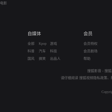
电影
自媒体
会员
全部
Kpop
游戏
会员特权
科普
汽车
科技
会员剧场
国风
搞笑
出品人
帮助
搜狐影音
-
搜狐
请仔细阅读
搜狐视频隐私政策
、
Copyri