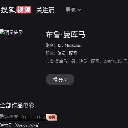
导航
布鲁·曼库马
别名：
Blu Mankuma
职业：
演员
/
配音
布鲁·曼库马，男，演员、配音，1948年出生
分享
全部作品
电影
正片
会员
逆世界（Upside Down）