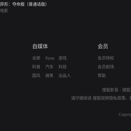
异形：夺命舰（普通话版）
电影
自媒体
会员
全部
Kpop
游戏
会员特权
科普
汽车
科技
会员剧场
国风
搞笑
出品人
帮助
搜狐影音
-
搜狐
请仔细阅读
搜狐视频隐私政策
、
Copyri