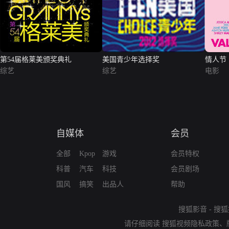
第54届格莱美颁奖典礼
美国青少年选择奖
情人节
综艺
综艺
电影
自媒体
会员
全部
Kpop
游戏
会员特权
科普
汽车
科技
会员剧场
国风
搞笑
出品人
帮助
搜狐影音
-
搜狐
请仔细阅读
搜狐视频隐私政策
、