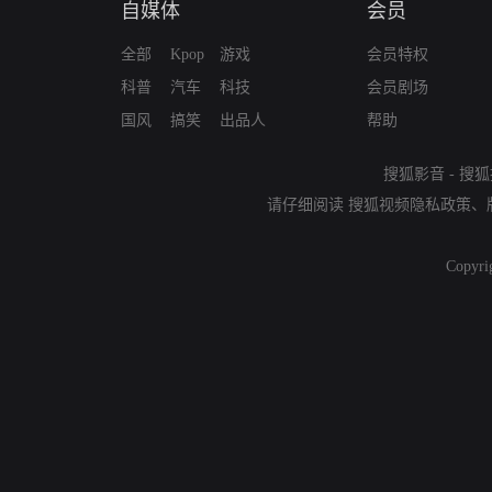
自媒体
会员
全部
Kpop
游戏
会员特权
科普
汽车
科技
会员剧场
国风
搞笑
出品人
帮助
搜狐影音
-
搜狐
请仔细阅读
搜狐视频隐私政策
、
Copyri