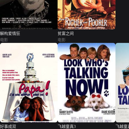
解构爱情狂
贫富之间
电影
电影
好事成双
飞越童真3
飞越童