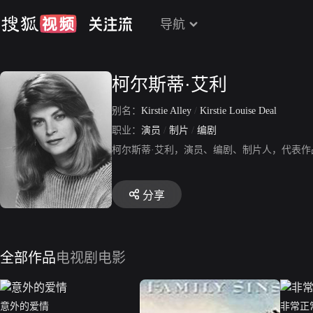
导航
柯尔斯蒂·艾利
别名：
Kirstie Alley
/
Kirstie Louise Deal
职业：
演员
/
制片
/
编剧
柯尔斯蒂·艾利，演员、编剧、制片人，代表
分享
全部作品
电视剧
电影
意外的爱情
非常正