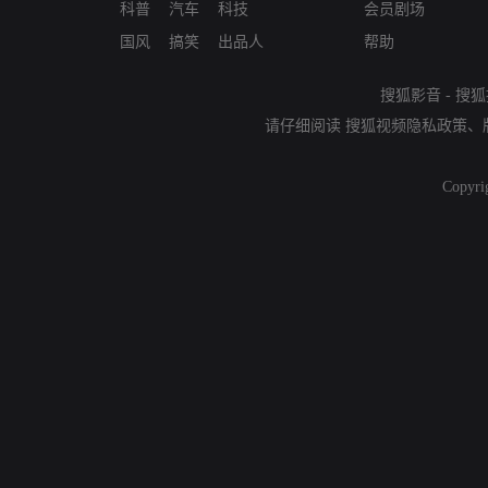
科普
汽车
科技
会员剧场
国风
搞笑
出品人
帮助
搜狐影音
-
搜狐
请仔细阅读
搜狐视频隐私政策
、
Copyri