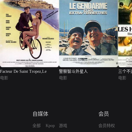
Facteur De Saint Tropez,Le
警察智斗外星人
三个不
电影
电影
电影
自媒体
会员
全部
Kpop
游戏
会员特权