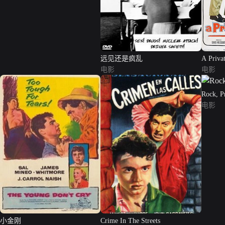
远见还是疯乱
A Privat
电影
电影
Rock, P
电影
小金刚
Crime In The Streets