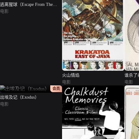
逃离猩球（Escape From The
Planet Of The Apes）
电影
火山情焰
谁杀了
电影
电影
正片
会员
出埃及记（Exodus）
电影