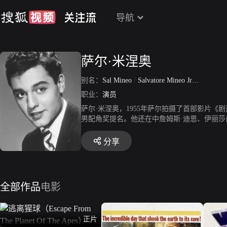
导航
萨尔·米涅奥
别名：
Sal Mineo
/
Salvatore Mineo Jr·
/
The Swit
职业：
演员
萨尔·米涅奥，1955年萨尔拍摄了首部影片
男配角奖提名。他还在中詹姆斯·迪恩、伊丽莎
960年，他凭借保罗·纽曼主演的影片《出埃
分享
全部作品
电影
正片