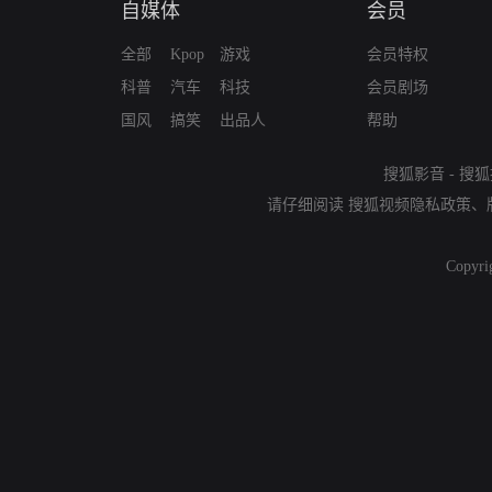
自媒体
会员
全部
Kpop
游戏
会员特权
科普
汽车
科技
会员剧场
国风
搞笑
出品人
帮助
搜狐影音
-
搜狐
请仔细阅读
搜狐视频隐私政策
、
Copyri