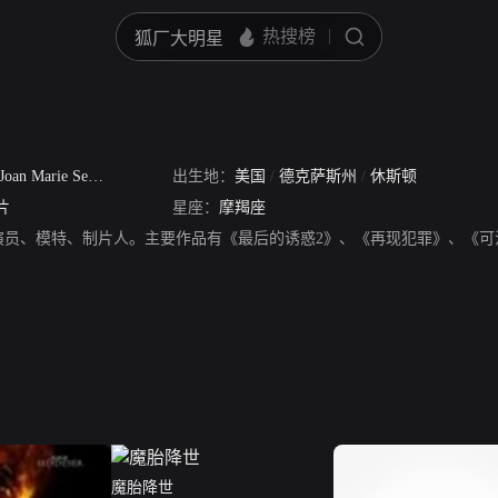
Joan Marie Severance
出生地：
美国
/
德克萨斯州
/
休斯顿
片
星座：
摩羯座
演员、模特、制片人。主要作品有《最后的诱惑2》、《再现犯罪》、《可
魔胎降世