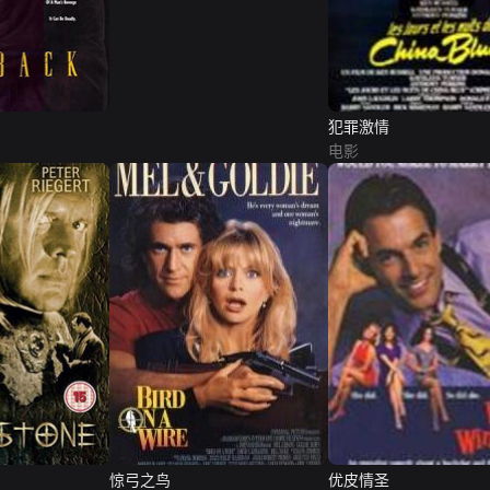
犯罪激情
电影
惊弓之鸟
优皮情圣