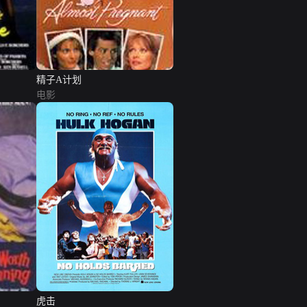
精子A计划
电影
虎击