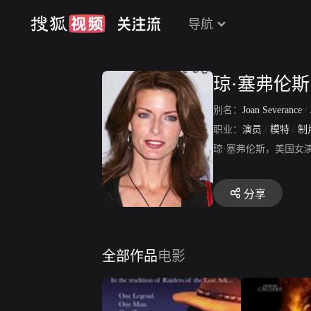
导航
琼·塞弗伦斯
别名：
Joan Severance
/
职业：
演员
/
模特
/
制
琼·塞弗伦斯，美国女
分享
全部作品
电影