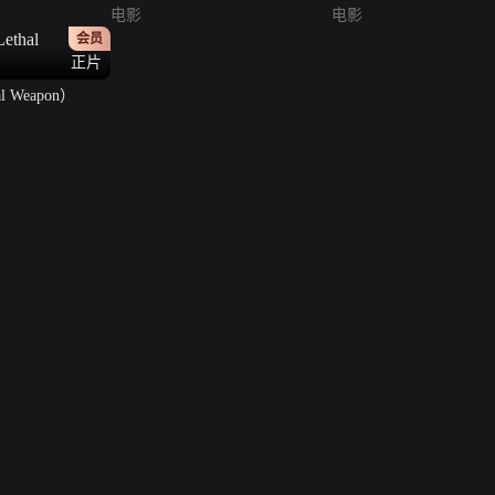
电影
电影
会员
正片
 Weapon）