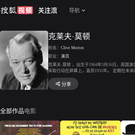
导航
克莱夫·莫顿
别名：
Clive Morton
职业：
演员
克莱夫·莫顿 ，出生于1904年3月16日，英
采取行动在屏幕上，直到1932年。 定期在
山的暴徒 》、《神秘博士 第一季》等。
分享
全部作品
电影