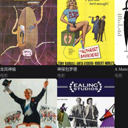
龙凤神偷
神探包罗德
A Matte
电影
电影
电影