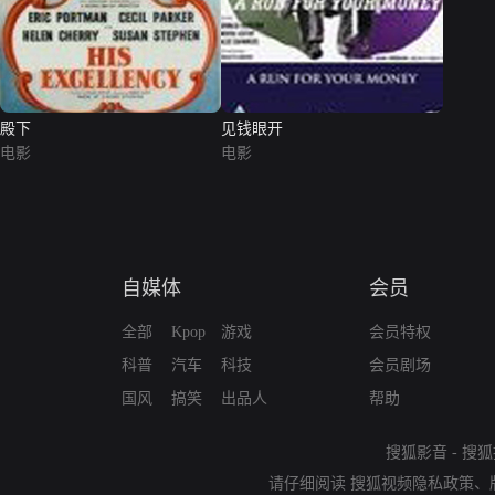
殿下
见钱眼开
电影
电影
自媒体
会员
全部
Kpop
游戏
会员特权
科普
汽车
科技
会员剧场
国风
搞笑
出品人
帮助
搜狐影音
-
搜狐
请仔细阅读
搜狐视频隐私政策
、