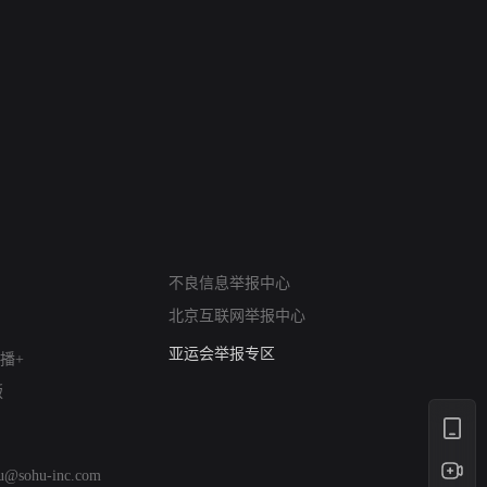
网络暴力有害信息举报
不良信息举报中心
12318 文化市场举报
北京互联网举报中心
算法推荐专项举报
亚运会举报专区
播+
涉历史虚无举报
版
网络谣言信息专项
涉政举报入口
涉未成年人举报
hu@sohu-inc.com