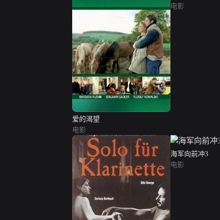
电影
爱的渴望
电影
海军向前冲3
电影