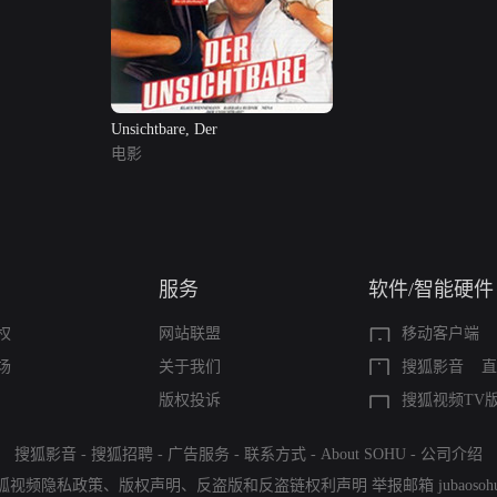
Unsichtbare, Der
电影
服务
软件/智能硬件
权
网站联盟
移动客户端
场
关于我们
搜狐影音
直
版权投诉
搜狐视频TV
搜狐影音
-
搜狐招聘
-
广告服务
-
联系方式
-
About SOHU
-
公司介绍
狐视频隐私政策
、
版权声明
、
反盗版和反盗链权利声明
举报邮箱
jubaoso