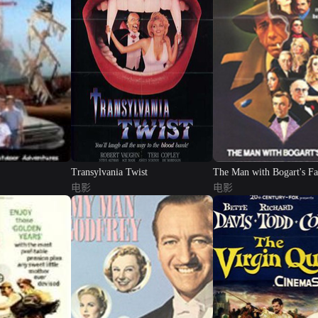
Transylvania Twist
The Man with Bogart's Fa
电影
电影