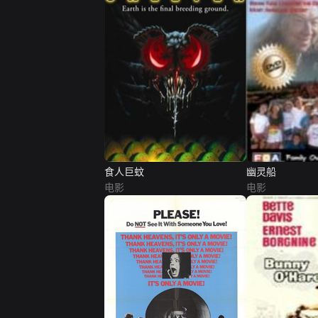
食人巨蚊
幽灵船
电影
电影