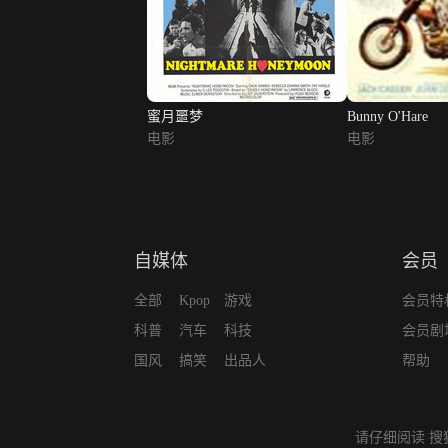
蜜月噩梦
Bunny O'Hare
电影
电影
自媒体
会员
全部
Kpop
游戏
会员特
科普
汽车
科技
会员剧
国风
搞笑
出品人
帮助
请仔细阅读
搜