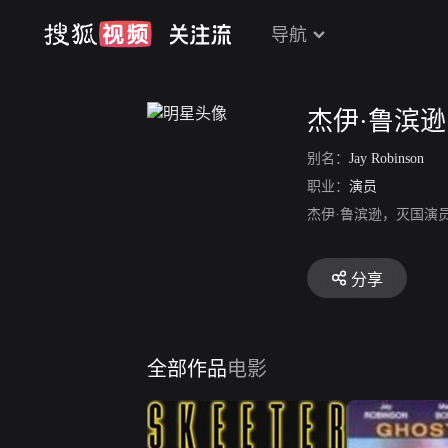
导航
杰伊·鲁滨逊
别名：
Jay Robinson
职业：
演员
杰伊·鲁滨逊，灭国演
分享
全部作品
电影