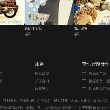
彩凤伴金龙
情后顽将
电影
电影
服务
软件/智能硬件
权
网站联盟
移动客户端
场
关于我们
搜狐影音
直
版权投诉
搜狐视频TV
搜狐影音
-
搜狐招聘
-
广告服务
-
联系方式
-
About SOHU
-
公司介绍
狐视频隐私政策
、
版权声明
、
反盗版和反盗链权利声明
举报邮箱
jubaoso