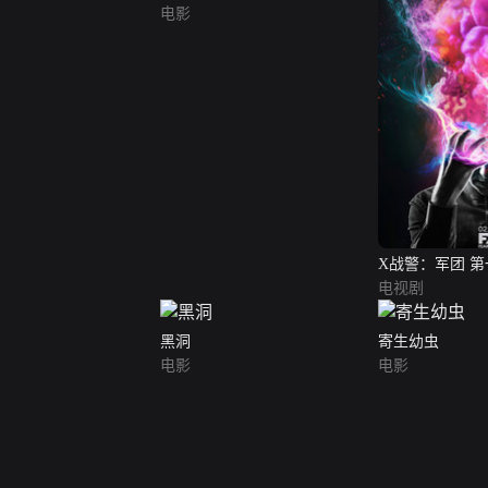
电影
X战警：军团 
电视剧
黑洞
寄生幼虫
电影
电影