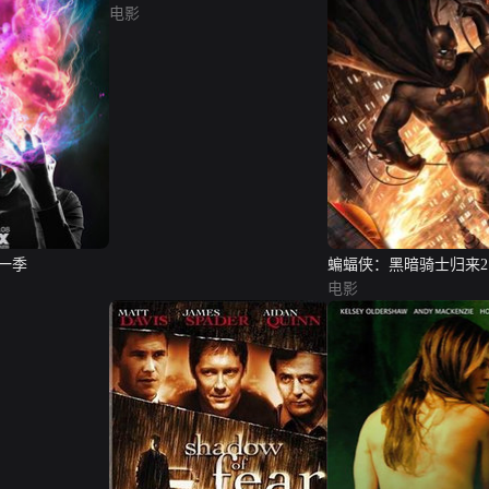
电影
第一季
蝙蝠侠：黑暗骑士归来2
电影