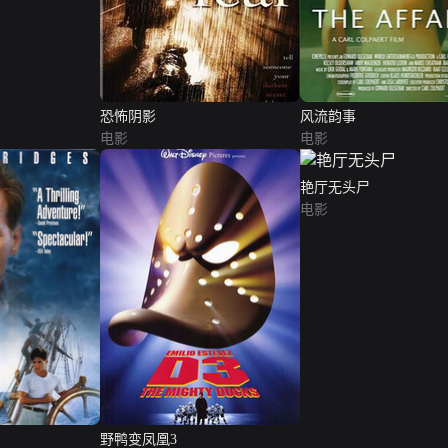
恐怖阴影
风流韵事
电影
电影
艳厅无头尸
电影
野鸭变凤凰3