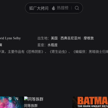
vid Lynn Selby
出生地：
美国
/
西弗吉尼亚州
/
摩根敦
演
星座：
水瓶座
导演，主要作品有《恐怖阴影》、《寄生幼虫》、《蝙蝠侠：黑暗骑士归
同等族群