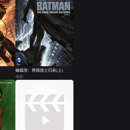
蝙蝠侠：黑暗骑士归来(上)
电影