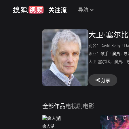
导航
大卫·塞尔比
别名：
David Selby
/
Da
职业：
歌手
/
演员
/
导
大卫·塞尔比，演员、
分享
全部作品
电视剧
电影
疯人湖