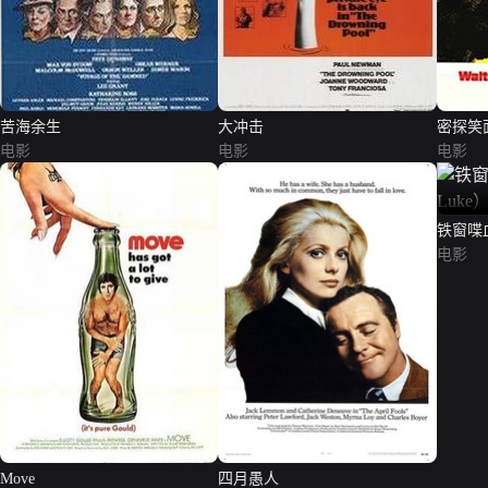
苦海余生
大冲击
密探笑
电影
电影
电影
铁窗喋血（
电影
Move
四月愚人