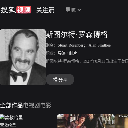
导航
斯图尔特·罗森博格
别名：
Stuart Rosenberg
/
Alan Smithee
职业：
导演
/
制片
斯图尔特·罗森博格，1927年8月11日出生
分享
全部作品
电视剧
电影
营救哈里