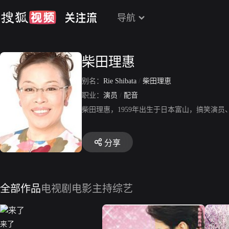
导航
柴田理惠
别名：
Rie Shibata
/
柴田理恵
职业：
演员
/
配音
柴田理惠，1959年出生于日本富山，搞笑演
分享
全部作品
电视剧
电影
主持综艺
来了