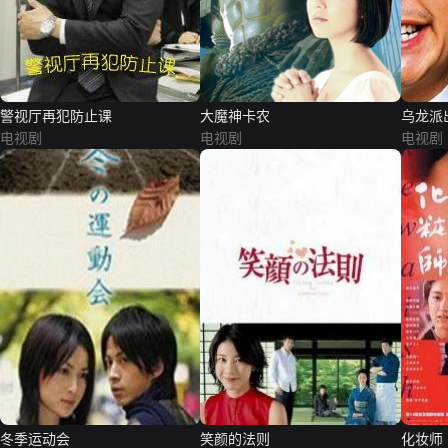
警视厅再犯防止课
大魔神卡农
乌龙派
电视剧
电视剧
电视剧
冬季运动会
笑颜的法则
化妆师