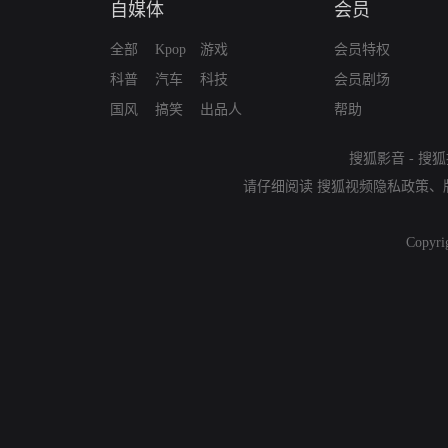
自媒体
会员
全部
Kpop
游戏
会员特权
科普
汽车
科技
会员剧场
国风
搞笑
出品人
帮助
搜狐影音
-
搜狐
请仔细阅读
搜狐视频隐私政策
、
Copyri