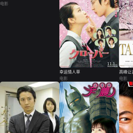
电影
幸运情人草
高峰让
电影
的人
电影