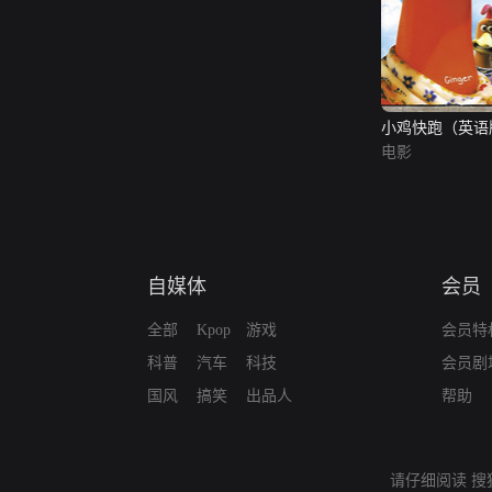
小鸡快跑（英语
电影
自媒体
会员
全部
Kpop
游戏
会员特
科普
汽车
科技
会员剧
国风
搞笑
出品人
帮助
请仔细阅读
搜