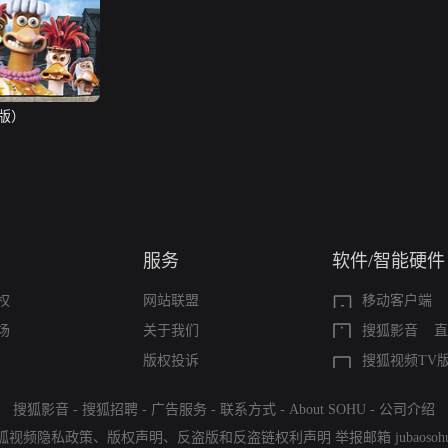
版）
服务
软件/智能硬件
权
网站联盟
移动客户端
场
关于我们
搜狐影音
直
版权投诉
搜狐视频TV
搜狐影音
-
搜狐招聘
-
广告服务
-
联系方式
-
About SOHU
-
公司介绍
狐视频隐私政策
、
版权声明
、
反盗版和反盗链权利声明
举报邮箱
jubaoso