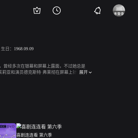
生日：
1968.09.09
年）以来，曾经多次在银幕和屏幕上露面，不过她总是
展开
中，茱莉亚和演员德克斯特·弗莱彻在屏幕上针锋相
us）中的赛菲这个角色更是让她名声大噪。她还扮演过很
贝内特。
喜剧连连看 第六季