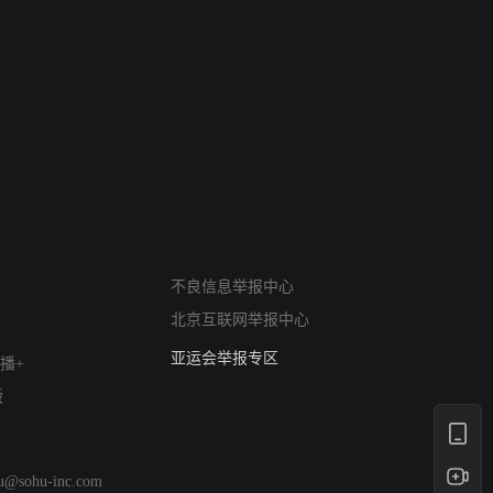
网络暴力有害信息举报
不良信息举报中心
12318 文化市场举报
北京互联网举报中心
算法推荐专项举报
亚运会举报专区
播+
涉历史虚无举报
版
网络谣言信息专项
涉政举报入口
涉未成年人举报
hu@sohu-inc.com