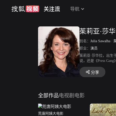
导航
茱莉亚·莎
别名：
Julia Sawalha
/
职业：
演员
茱莉亚·莎华拉，出生于
说，还是《Press 
对，而实际上那时的他们是
多其他角色，包括19
分享
全部作品
电视剧
电影
荒唐阿姨大电影