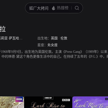
华拉
茱莉亚·萨瓦哈
/
Julia Sawala
出生地：
英国
/
伦敦
星座：
处女座
1968年9月9日，出生地为英国伦敦。主演《Press Gang》（1989
Gang》中的林德·黛这个角色更像生活中的自己。在持续了五年的《P.G.》
一对甜蜜的情侣。而1992年《荒唐阿姨》（Absolutely Fabulo
95年根据简·奥斯汀的小说《傲慢与偏见》改编的同名电视短剧中的莉迪亚·