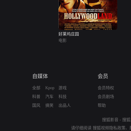
好莱坞庄园
电影
自媒体
会员
全部
Kpop
游戏
会员特权
科普
汽车
科技
会员剧场
国风
搞笑
出品人
帮助
搜狐影音
-
搜狐
请仔细阅读
搜狐视频隐私政策
、