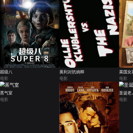
超级八
奥利对抗纳粹
美国女
电影
电影
电影
蒸气室
圣诞老
电影
电影