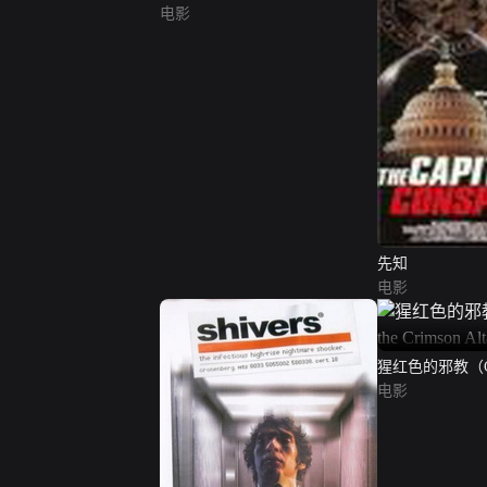
电影
先知
电影
猩红色的邪教（Curs
Crimson Altar）
电影