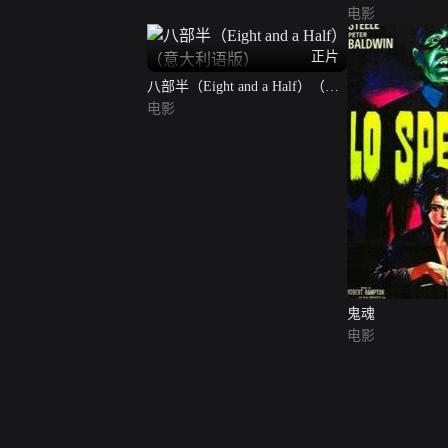
电影
正片
八部半（Eight and a Half）（意
大利语版）
电影
鬼魂
电影