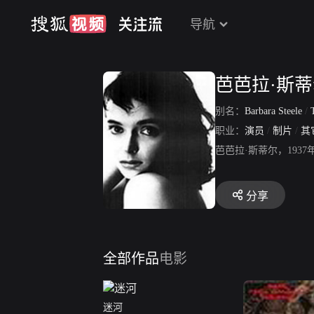
导航
芭芭拉·斯
别名：
Barbara Steele
/
T
职业：
演员
/
制片
/
其
芭芭拉·斯蒂尔，193
分享
全部作品
电影
迷河