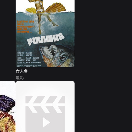
食人鱼
电影