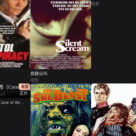
电影
寂静尖叫
电影
会员
正片
e of the