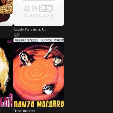
Angelo Per Satana, Un
电影
e
Danza macabra