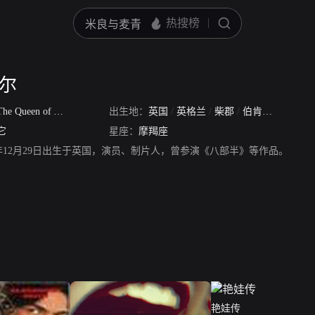
蒂尔
he Queen of All Scream Queens
出生地：
英国
/
英格兰
/
柴郡
/
伯肯黑德
它
星座：
摩羯座
7年12月29日出生于英国，演员、制片人，曾参演《八部半》等作品。
艳娃传