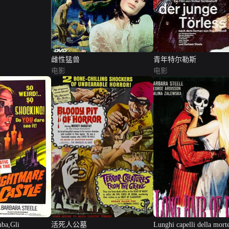
雌性猛兽
青年特尔勒斯
电影
电影
mba,Gli
活死人公墓
Lunghi capelli della mort