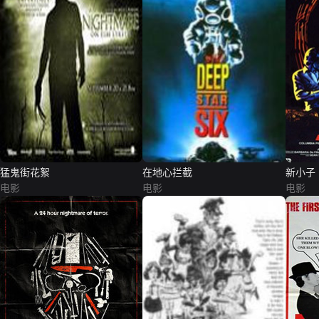
猛鬼街花絮
在地心拦截
新小子
电影
电影
电影