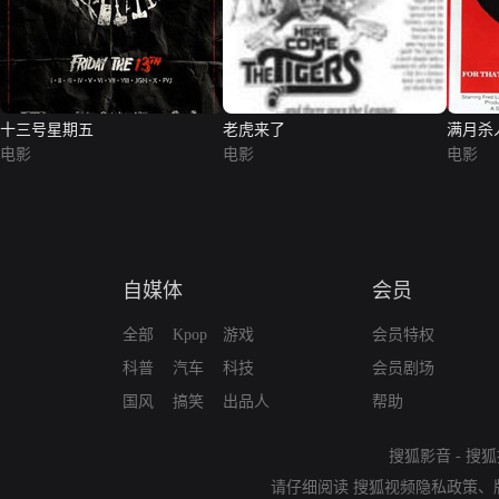
十三号星期五
老虎来了
满月杀
电影
电影
电影
自媒体
会员
全部
Kpop
游戏
会员特权
科普
汽车
科技
会员剧场
国风
搞笑
出品人
帮助
搜狐影音
-
搜狐
请仔细阅读
搜狐视频隐私政策
、