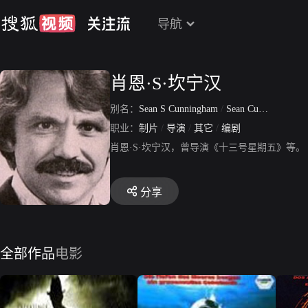
导航
肖恩·S·坎宁汉
别名：
Sean S Cunningham
/
Sean Cunningham
职业：
制片
/
导演
/
其它
/
编剧
肖恩·S·坎宁汉，曾导演《十三号星期五》等。
分享
全部作品
电影