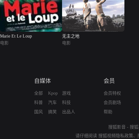
Marie Et Le Loup
无主之地
电影
电影
自媒体
会员
全部
Kpop
游戏
会员特权
科普
汽车
科技
会员剧场
国风
搞笑
出品人
帮助
搜狐影音
-
搜狐
请仔细阅读
搜狐视频隐私政策
、