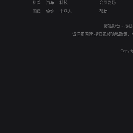
科普
汽车
科技
会员剧场
国风
搞笑
出品人
帮助
搜狐影音
-
搜狐
请仔细阅读
搜狐视频隐私政策
、
Copyri