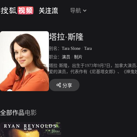
导航
塔拉·斯隆
别名：
Tara Slone
/
Tara
职业：
演员
/
制片
塔拉·斯隆，出生于1973年9月7日，加拿大演
爱的演员，代表作有《尼基塔女郎》、《神鬼妙
分享
全部作品
电影