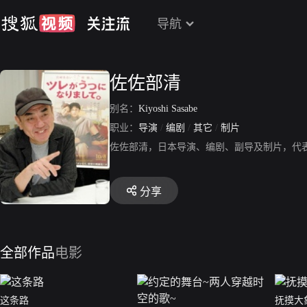
导航
佐佐部清
别名：
Kiyoshi Sasabe
职业：
导演
/
编剧
/
其它
/
制片
佐佐部清，日本导演、编剧、副导及制片，代
分享
全部作品
电影
这条路
抚摸大