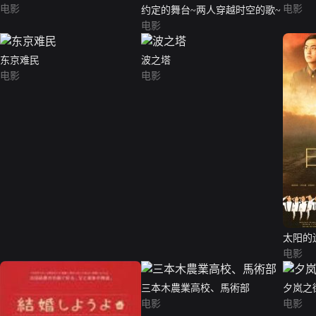
电影
电影
约定的舞台~两人穿越时空的歌~
电影
东京难民
波之塔
电影
电影
太阳的
电影
三本木農業高校、馬術部
夕岚之
电影
电影