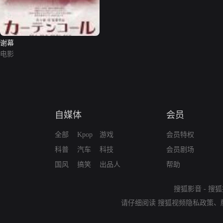
谢幕
电影
自媒体
会员
全部
Kpop
游戏
会员特权
科普
汽车
科技
会员剧场
国风
搞笑
出品人
帮助
搜狐影音
-
搜狐
请仔细阅读
搜狐视频隐私政策
、