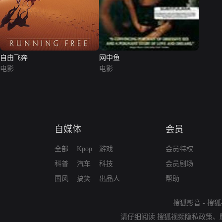
自由飞奔
网中鱼
电影
电影
自媒体
会员
全部
Kpop
游戏
会员特权
科普
汽车
科技
会员剧场
国风
搞笑
出品人
帮助
搜狐影音
-
搜狐
请仔细阅读
搜狐视频隐私政策
、