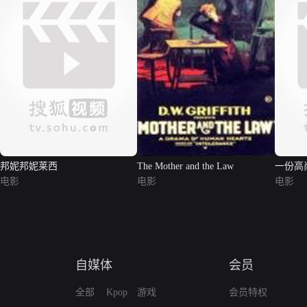
邦妮邦妮莱西
The Mother and the Law
一份高
电影
电影
电影
自媒体
会员
全部
Kpop
游戏
会员特权