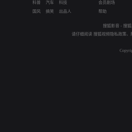
科普
汽车
科技
会员剧场
国风
搞笑
出品人
帮助
搜狐影音
-
搜狐
请仔细阅读
搜狐视频隐私政策
、
Copyri