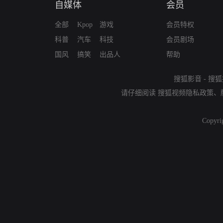
自媒体
会员
全部
Kpop
游戏
会员特权
科普
汽车
科技
会员剧场
国风
搞笑
出品人
帮助
搜狐影音
-
搜狐
请仔细阅读
搜狐视频隐私政策
、
Copyri