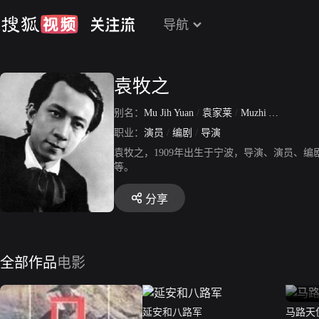
导航
袁牧之
别名：
Mu Jih Yuan
/
袁家莱
/
Muzhi Yuan
职业：
演员
/
编剧
/
导演
袁牧之，1909年出生于宁波，导演、演员、
等。
分享
全部作品
电影
延安和八路军
马路天