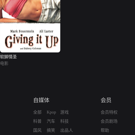
软脚情圣
电影
自媒体
会员
全部
Kpop
游戏
会员特权
科普
汽车
科技
会员剧场
国风
搞笑
出品人
帮助