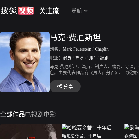
导航
马克·费厄斯坦
别名：
Mark Feuerstein
/
Chaplin
职业：
演员
/
导演
/
制片
/
编剧
马克·费厄斯坦，演员、制片人、编剧、导演，
色。主要代表作品有《男人百分百》、《反抗
分享
全部作品
电视剧
电影
哈啦夏令营：十年后
欲海医