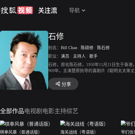
导航
石修
别名：
Bill Chan
/
陈硕修
/
陈石修
职业：
演员
/
主持人
/
歌手
石修，原名陈石修，1950年11月21日生于香
969年，主演楚原执导的喜剧片《聪明太太笨丈夫
电视剧《绝代双骄》。1982年，参演古装剧《
9年，主演武侠剧《铁血大旗门》。1998年，
分享
2019年，出演魏大森导演执导影片《超级整蛊
全部作品
电视剧
电影
主持综艺
棋拳风暴（普通话版）
海关战线（粤语版）
爷们信