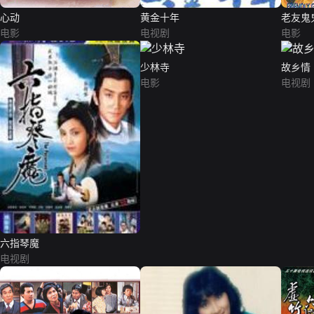
心动
黄金十年
老友鬼
电影
电视剧
电影
少林寺
故乡情
电影
电视剧
六指琴魔
电视剧