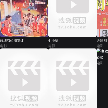
玫瑰芍药海棠红
七小福
火窟幽
电影
电影
电影
晚娘
电影