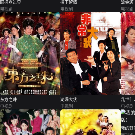
囧探查过界
搜下留情
流金颂
电视剧
电视剧
电视剧
东方之珠
潮爆大状
乱世佳
电视剧
电视剧
电视剧
我的野
电视剧