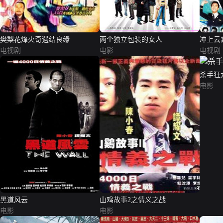
樊梨花烽火奇遇结良缘
两个独立包装的女人
冲上云
电视剧
电影
电视剧
杀手狂
电影
黑道风云
山鸡故事2之情义之战
电影
电影