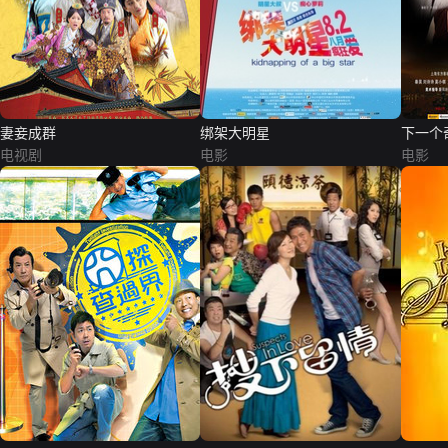
妻妾成群
绑架大明星
下一个
电视剧
电影
电影