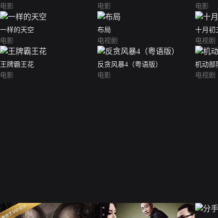
电影
电影
电影
一样的天空
布局
十月初
电影
电视剧
电视剧
王牌霸王花
反贪风暴4（粤语版）
机动部
电影
电影
电视剧