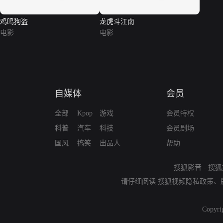
鸡鸣狗盗
龙虎斗江南
电影
电影
自媒体
会员
全部
Kpop
游戏
会员特权
科普
汽车
科技
会员剧场
国风
搞笑
出品人
帮助
搜狐影音
-
搜狐
请仔细阅读
搜狐视频隐私政策
、
Copyri