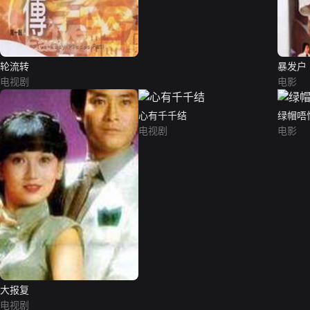
轮流转
暴发户
电视剧
电影
心有千千结
绿帽唔
电视剧
电影
大报复
电视剧