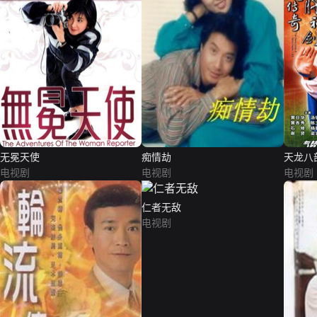
无冕天使
痴情劫
天龙八
电视剧
电视剧
电视剧
仁者无敌
电视剧