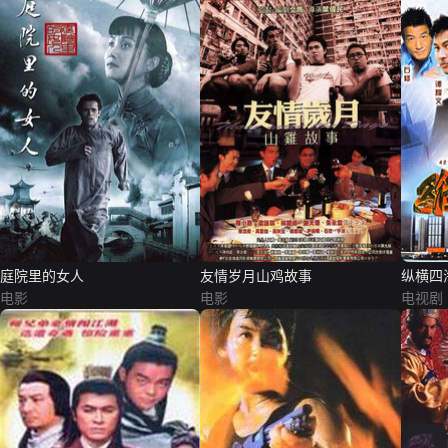
庭院里的女人
友情岁月山鸡故事
纵横四
电影
电影
电视剧