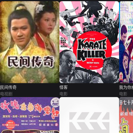
民间传奇
怪客
我为你
电视剧
电影
电影