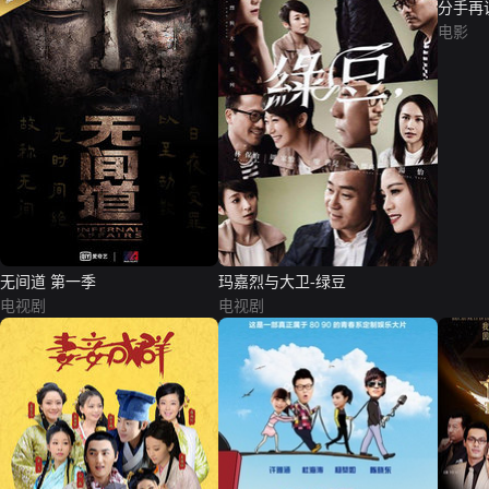
分手再
电影
无间道 第一季
玛嘉烈与大卫-绿豆
电视剧
电视剧