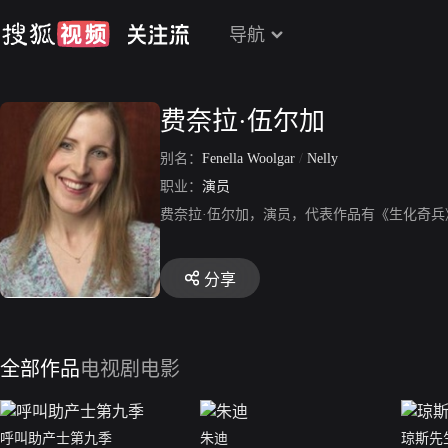
导航
费奈拉·伍尔加
别名：
Fenella Woolgar
/
Nelly
职业：
演员
费奈拉·伍尔加，演员，代表作品有《生化奇
分享
全部作品
电视剧
电影
呼叫助产士第九季
朱迪
琼斯先