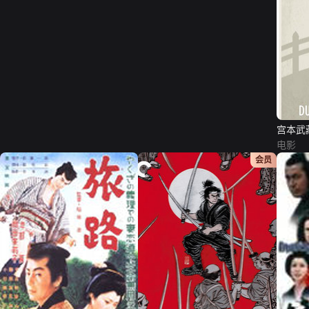
宫本武
电影
会员