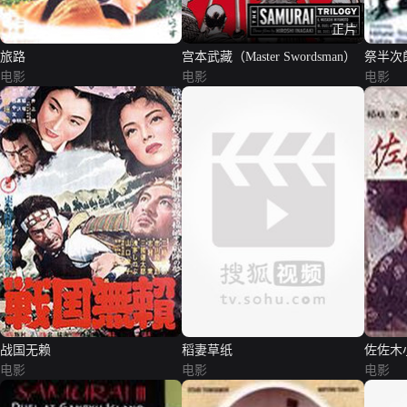
正片
旅路
宫本武藏（Master Swordsman）
祭半次
电影
电影
电影
战国无赖
稻妻草纸
佐佐木
电影
电影
电影