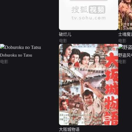
破烂儿
士魂魔
电影
电影
Doburoku no Tatsu
野盗风
电影
电影
大阪城物语