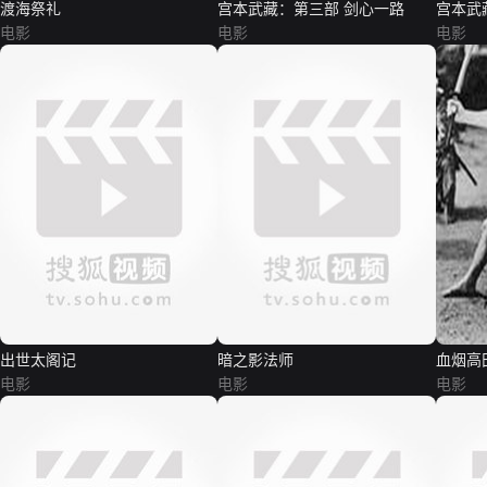
渡海祭礼
宫本武藏：第三部 剑心一路
宫本武
电影
电影
部 荣...
电影
出世太阁记
暗之影法师
血烟高
电影
电影
电影