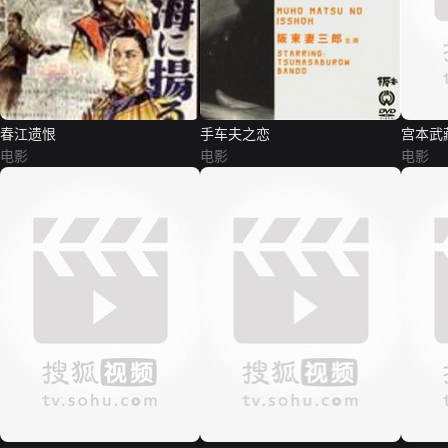
春江遗恨
手车夫之恋
宫本武
电影
电影
电影