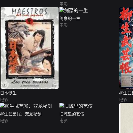
电影
剑豪的一生
电影
日本诞生
柳生武
电影
电影
柳生武艺帐：双龙秘剑
旧城里的艺伎
电影
电影