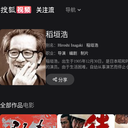
导航
稻垣浩
别名：
Hiroshi Inagaki
/
稲垣浩
职业：
导演
/
编剧
/
制片
稲垣浩，出生于1905年12月30日，是日本昭
的演员。由于生活困难，自幼从事演艺而停止小
亲的旧友日活向岛屿摄影所的干部演员的山本
面，后参加衣笠贞之的“衣笠电影联盟”，担任
分享
后，主要与三船敏郎合作拍摄了一系列优秀作品
集，合称武士三部曲。1958 年，由三船敏
全部作品
电影