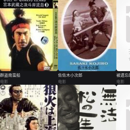
群盗南蛮船
佐佐木小次郎
被遗忘
电影
电影
电影