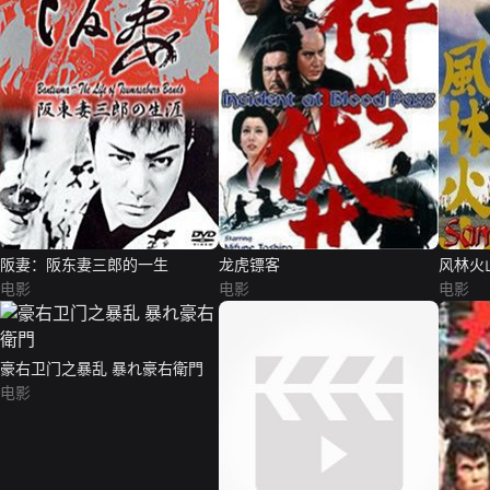
阪妻：阪东妻三郎的一生
龙虎镖客
风林火
电影
电影
电影
豪右卫门之暴乱 暴れ豪右衛門
电影