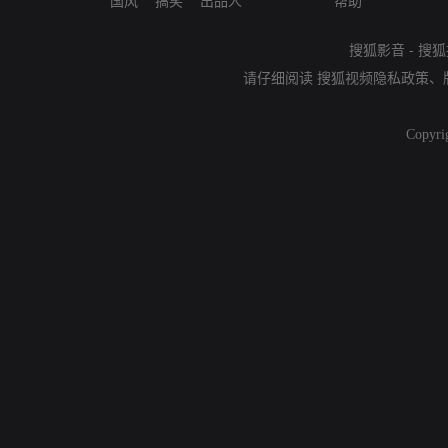
国风
搞笑
出品人
帮助
搜狐影音
-
搜狐
请仔细阅读
搜狐视频隐私政策
、
Copyri