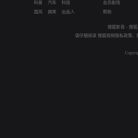
科普
汽车
科技
会员剧场
国风
搞笑
出品人
帮助
搜狐影音
-
搜狐
请仔细阅读
搜狐视频隐私政策
、
Copyri