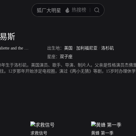
刘易斯
liette and the Licks
/
Juliette and The Licks
出生地：
美国
/
加利福尼亚
/
洛杉矶
星座：
双子座
973年生于洛杉矶，美国演员、歌手、导演、制片人。父亲是性格演员杰佛
往。12岁那年开始涉足电视圈，演过《两小无猜》等剧，15岁时办理休学
母是外星人》等。1991年她参演《恐怖角》，饰演正处叛逆期的15岁少
入围奥斯卡女配角奖。在1994年的《天生杀人狂》中，茱莉叶演活了剧中疯
得栩栩如生，在新生代演员中塑造了性格女星的形象。2000年主演有犯
求救信号
黄蜂 第一季