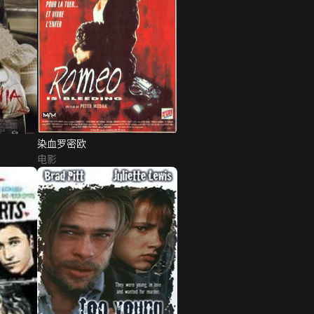
染血罗密欧
电影