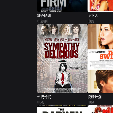
糖衣陷阱
乡下人
电视剧
电影
坐拥怜悯
换精计划
电影
电影