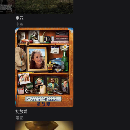
定罪
电影
捉放爱
电影