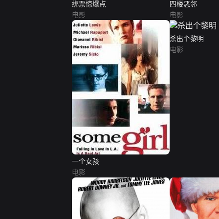
绑票惊爆点
四楼恶邻
电影
电影
杀出个黎明
电影
一个女孩
电影