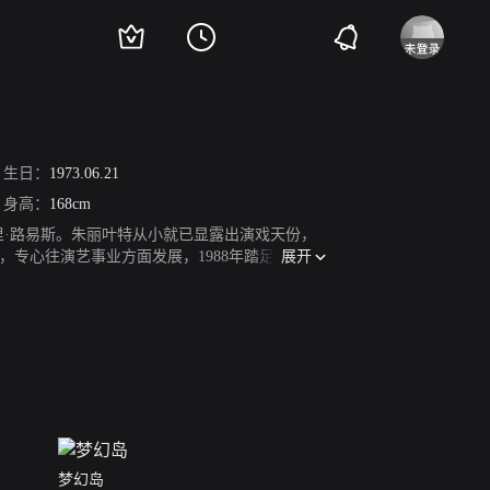
生日：
1973.06.21
身高：
168cm
里·路易斯。朱丽叶特从小就已显露出演戏天份，
展开
，专心往演艺事业方面发展，1988年踏足银幕，
女，在片中有勾引疯狂杀手罗伯特·狄尼洛的精彩对
狂的女杀手；1998年的《爱情DIY》则将争取
罪动作片《枪之道》等。
梦幻岛