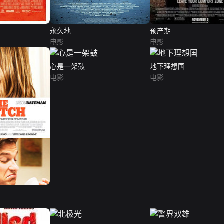
永久地
预产期
电影
电影
心是一架鼓
地下理想国
电影
电影