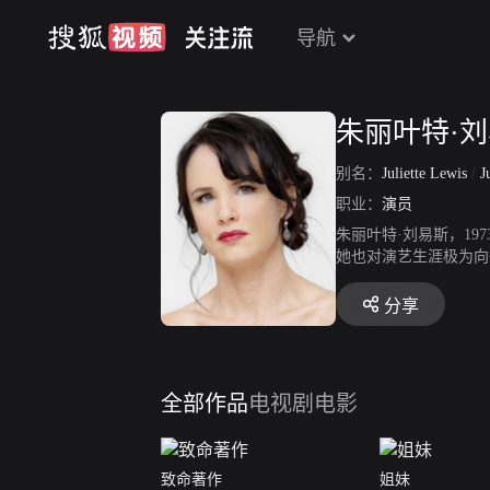
导航
朱丽叶特·
别名：
Juliette Lewis
/
Ju
职业：
演员
朱丽叶特·刘易斯，1
她也对演艺生涯极为向
演出有喜剧片《我的继
手戏，因此一鸣惊人，
分享
自主生活的弱智少女演
全部作品
电视剧
电影
致命著作
姐妹