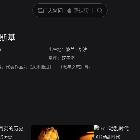
罗斯基
i
出生地：
波兰
/
华沙
星座：
双子座
员，代表作品为《从未活过》、《虎年之恋》等。
的历史
1612动乱时代