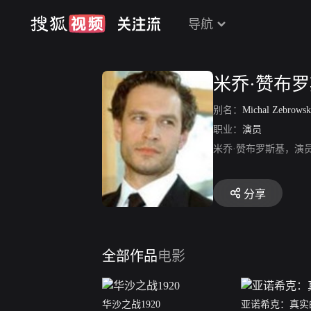
导航
米乔·赞布
别名：
Michal Zebrowsk
职业：
演员
米乔·赞布罗斯基，演
分享
全部作品
电影
华沙之战1920
亚诺希克：真实