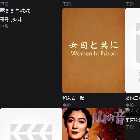
电影
电影
电影
哥哥与妹妹
电影
和女囚一起
婚约三
电影
电影
东京物语（
电影