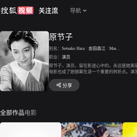
导航
原节子
别名：
Setsuko Hara
/
会田昌江
/
Masae Aida
/
Th
职业：
演员
原节子，演员，留在影迷心中的，永远是她美丽的倩
电影也成了她银幕生涯一个重要的转折点。演艺
演了电影《盛宴》、《山之音》、《骤雨》《娘
影，隐居到小津电影多次出现的场景—镰仓，
分享
全部作品
电影