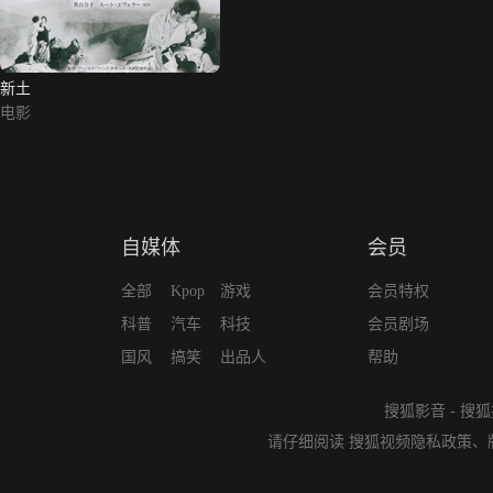
新土
电影
自媒体
会员
全部
Kpop
游戏
会员特权
科普
汽车
科技
会员剧场
国风
搞笑
出品人
帮助
搜狐影音
-
搜狐
请仔细阅读
搜狐视频隐私政策
、