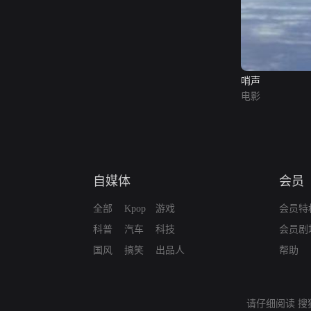
哨声
电影
自媒体
会员
全部
Kpop
游戏
会员特
科普
汽车
科技
会员剧
国风
搞笑
出品人
帮助
请仔细阅读
搜