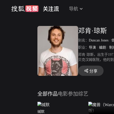
导航
邓肯·琼斯
别名：
Duncan Jones
/
职业：
导演
/
编剧
/
制
邓肯·琼斯，出生于197
贝克汉姆医院，他的到来
个学期被开除。18岁时
术学院哲学系毕业，后
分享
乐器没多少耐心，相反
求的电影风格的基础。
6年，他为英国时装品牌“
出现的两个女人先是玩
全部作品
电影
参加综艺
形，这就是由山姆洛克
缄默