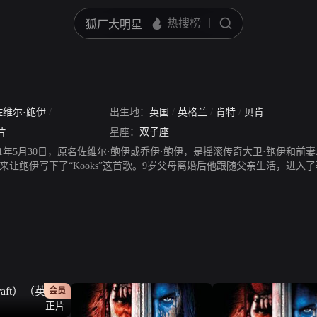
佐维尔·鲍伊
/
乔伊·鲍伊
/
Duncan Zowie Hayward Jones
出生地：
英国
/
英格兰
/
肯特
/
贝肯纳姆
片
星座：
双子座
1年5月30日，原名佐维尔·鲍伊或乔伊·鲍伊，是摇滚传奇大卫·鲍伊和前妻Ang
让鲍伊写下了“Kooks”这首歌。9岁父母离婚后他跟随父亲生活，进入了著名
他决定使用邓肯·琼斯这个名字。1992年鲍伊同名模Iman的婚礼上他曾是伴郎。
进入田纳西的范德堡大学大学攻读博士学位，但中途放弃去了伦敦电影学
是个铁杆影迷，刚好鲍伊也是半个演员。琼斯对机器人和人工智能非常感
从伦敦电影学院毕业后，琼斯便努力成为一名电影导演，为此付出不少心血
法国链接”(French Connection)拍摄的广告惨被打上“粗俗”和“
命功夫PK，而后又出人意料地吻在一起，如此大胆的做法自然难逃右翼媒
威尔主演的科幻片《月球》。
会员
正片