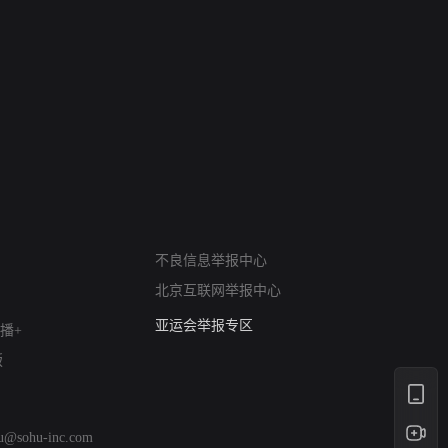
网络暴力有害信息举报
不良信息举报中心
12318 文化市场举报
北京互联网举报中心
算法推荐专项举报
亚运会举报专区
播+
涉历史虚无举报
版
网络谣言信息专项
涉政举报入口
涉未成年人举报
hu@sohu-inc.com