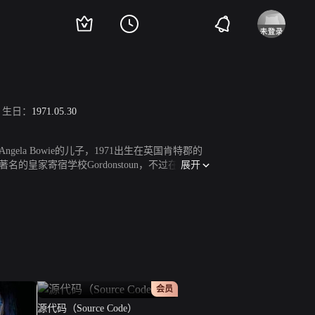
生日：
1971.05.30
ela Bowie的儿子，1971出生在英国肯特郡的
展开
的皇家寄宿学校Gordonstoun，不过在最后一
1995年邓肯·琼斯从美国俄亥俄州Wooster艺
院。尽管父亲希望他继承父业，但琼斯对于学习
兴趣，并在大学深入演技，这也奠定了他之后追
。然他首先是作为广告导演而受到关注的。200
下流”的标签，但也因此吸引了众多媒体关注的目光。广告中
体的怒斥。直到2008年，他的长片处女作终于成
正片
会员
源代码（Source Code）