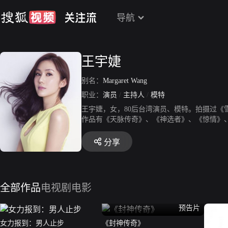
导航
王宇婕
别名：
Margaret Wang
职业：
演员
/
主持人
/
模特
王宇婕，女，80后台湾演员、模特。拍摄过
作品有《天脉传奇》、《神选者》、《惊情》
《英雄本色》、《神机妙算刘伯温》、《怀玉
一样》、《大女遭遇怪爸爸》、《明天更美丽
分享
全部作品
电视剧
电影
预告片
女力报到：男人止步
《封神传奇》