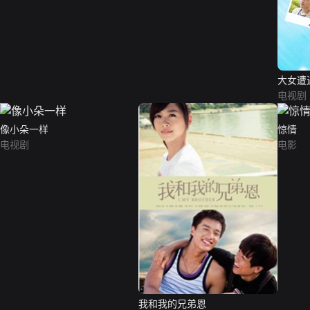
大女遭
电视剧
像小朵一样
惊情
电视剧
电影
我和我的兄弟恩