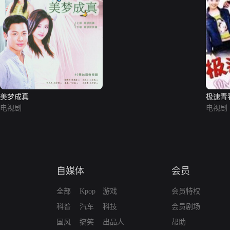
美梦成真
极速青
电视剧
电视剧
自媒体
会员
全部
Kpop
游戏
会员特权
科普
汽车
科技
会员剧场
国风
搞笑
出品人
帮助