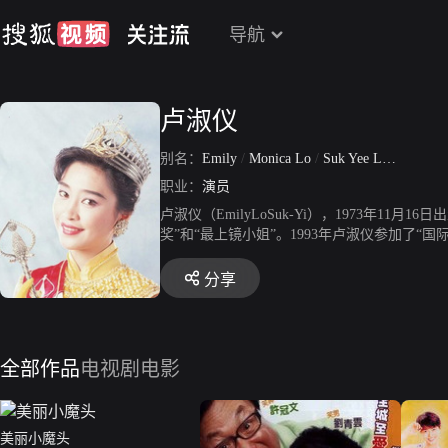
导航
卢淑仪
别名：
Emily
/
Monica Lo
/
Suk Yee Lo
/
Monica 
职业：
演员
卢淑仪（EmilyLoSuk-Yi），1973年
奖”和“最上镜小姐”。1993年卢淑仪参加了
2006年11月28日在香港正式结婚。2007年10月
分享
全部作品
电视剧
电影
美丽小魔头