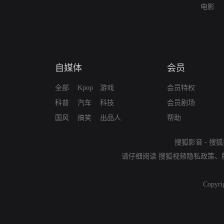
电影
自媒体
会员
全部
Kpop
游戏
会员特权
科普
汽车
科技
会员剧场
国风
搞笑
出品人
帮助
搜狐影音
-
搜狐
请仔细阅读
搜狐视频隐私政策
、
Copyri