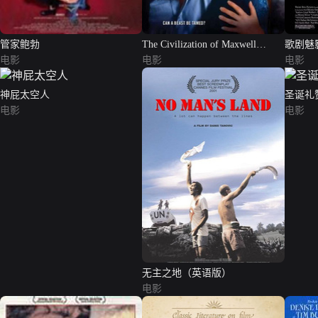
管家鲍勃
The Civilization of Maxwell
歌剧魅
电影
Bright
电影
电影
神屁太空人
圣诞礼
电影
电影
无主之地（英语版）
电影