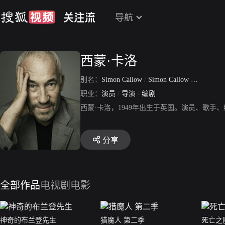
导航
西蒙·卡洛
别名：
Simon Callow
/
Simon Callow CBE
职业：
演员
/
导演
/
编剧
西蒙·卡洛，1949年出生于英国。演员、歌手
分享
全部作品
电视剧
电影
神奇的布兰登先生
猎魔人 第二季
死亡之