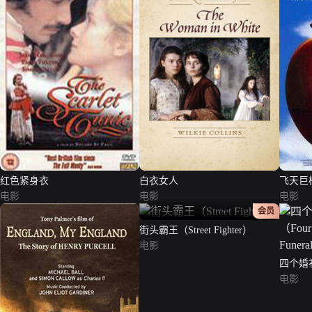
红色紧身衣
白衣女人
飞天巨
电影
电影
电影
正片
会员
街头霸王（Street Fighter）
电影
四个婚
Weddin
电影
话版）