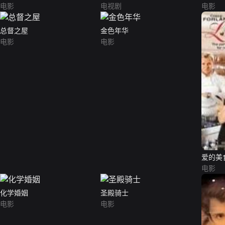
电影
电视剧
电影
总督之屋
金色年华
电影
电影
爱的美
电影
化学婚姻
圣殿骑士
电影
电影