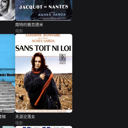
南特的雅克德米
电影
楼梯
天涯沦落女
电影