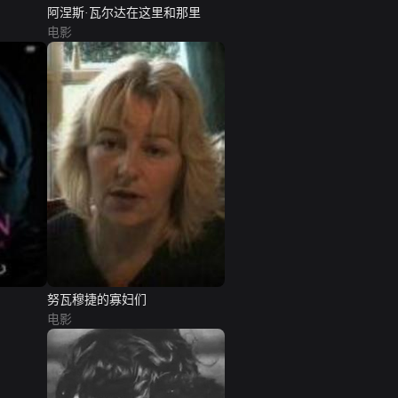
阿涅斯·瓦尔达在这里和那里
电影
努瓦穆捷的寡妇们
电影