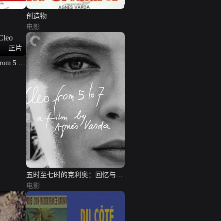
创造物
电影
正片
m 5 to
五时至七时的克利奥：回忆与逸
事
电影