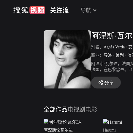
导航
阿涅斯·瓦
别名：
Agnès Varda
/
艾
职业：
导演
/
编剧
/
演
阿涅斯·瓦尔达，法国
法国，在巴黎念书。2
角情事》，故事背景发
国新浪潮的先声。当时
分享
的《克莱欧的五到七》
自己与发现世界的过程
法国影史上最知名的导
丈夫的童年，细数那些
全部作品
电视剧
电影
上进行一系列同时具有
者》等。新作为200
阿涅斯论瓦尔达
Harumi