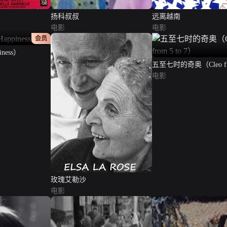
扬科叔叔
远离越南
电影
电影
正片
会员
ness）
五至七时的奇奥（Cleo fro
7）
电影
玫瑰艾勒沙
电影