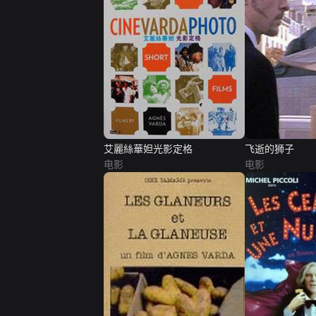
艾麗絲華妲光影定格
飞逝的狮子
电影
电影