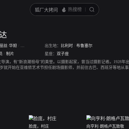
尔达
丽丝·华妲
/
阿尼丝·华达
/
出生地：
安妮华达
比利时
/
Arlette Varda
/
布鲁塞尔
员
/
制片
星座：
双子座
女导演，有“新浪潮祖母”的美誉。以摄影起家，曾当过摄影记者。1928年
1岁就开始在亚维侬艺术节担任剧场摄影师，并前往古巴、西班牙等地从事纪
生在瓦尔达生长的法国地中海小港塞特（Sete），由亚伦雷奈操刀剪接
瓦尔达对电影了解得不多，对摄影器材也一知半解，但她对拍片的狂热和旺
是瓦尔达最广为称道的作品，以一种几近真实的报导方式，追踪因为害怕
。而后《幸福》和《无法无家》更确立她在世界影坛的地位。1962年嫁
演夫妻档，两人鹣鲽情深，并育有两子，1990年德米病逝，瓦尔达拍了
她不曾参与的成长经历。瓦尔达擅长用静态手法表现人的孤独与人生的残
柔和、潇洒、却又大胆等特质的探索。作品具有强烈的政治倾向和女权主
8年的纪录片《爱格尼斯的海滩》。
脸庞，村庄
向亨利·朗格卢瓦致敬