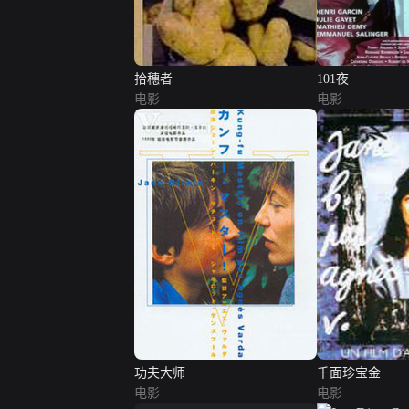
拾穗者
101夜
电影
电影
功夫大师
千面珍宝金
电影
电影