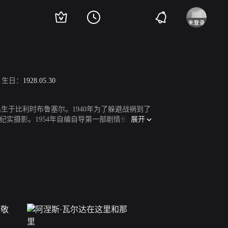
生日：
1928.05.30
出生于比利时布鲁塞尔。1940年为了躲避战祸到了
展开
实摄影。1954年自编自导第一部剧情长片《短
，独特的叙事结构及低成本的制片方式，被视为法
盛的创作力，却从一开始就令人惊艳。1961年
罹患癌症而游走于巴黎街头的女主角，重新发现
给《秋水伊人》的导演雅克·德米，瓦尔达与德米是
宛如一部动人情书的作品《南特杰克》，温柔凝视
酷的作品，有时则是以一种实验的倾向，在叙述
义思想。代表作有《南特的雅各》、《我和拾穗