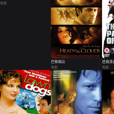
电影
巴黎烟云
还我清
电影
电影