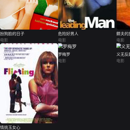
扮狗脸的日子
危险好男人
鳏夫的
电影
电影
电影
罗梅罗
义无反
电影
电影
情挑玉女心