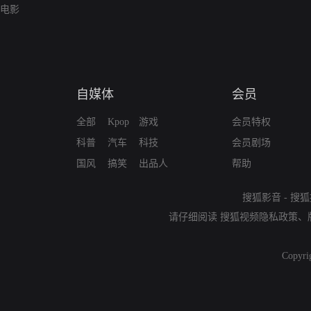
电影
自媒体
会员
全部
Kpop
游戏
会员特权
科普
汽车
科技
会员剧场
国风
搞笑
出品人
帮助
搜狐影音
-
搜狐
请仔细阅读
搜狐视频隐私政策
、
Copyri