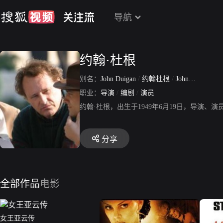
导航
约翰·杜根
别名：
John Duigan
/
约翰杜根
/
John Lawless Duigan
职业：
导演
/
编剧
/
演员
约翰·杜根，出生于1949年6月19日，导演
分享
全部作品
电影
女王亚云传