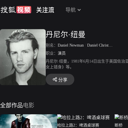
导航
丹尼尔·纽曼
别名：
Daniel Newman
/
Daniel Christopher Newman
职业：
演员
丹尼尔·纽曼，1981年6月14日出生于美
女上错身》等。
分享
全部作品
电影
哈拉上路2：啤酒桌球赛
断桥