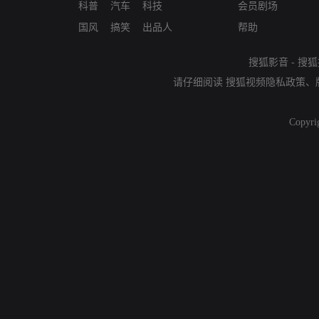
科普
汽车
科技
会员剧场
国风
搞笑
出品人
帮助
搜狐影音
-
搜狐
请仔细阅读
搜狐视频隐私政策
、
Copyri