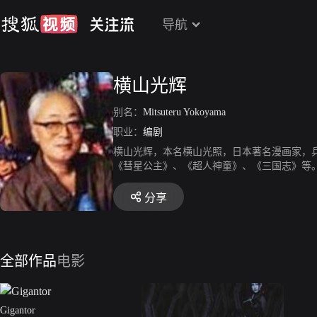
导航
横山光辉
别名：
Mitsuteru Yokoyama
职业：
编剧
横山光辉，本名横山光照，日本著名漫画家，兵
《彗星公主》、《超人神童》、《三国志》等。
科学大臣奖。2004年4月15日因在东京的家
分享
全部作品
电影
Gigantor