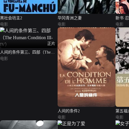
黑社会坊主2
华冈青洲之妻
新书·
电影
电影
电影
正片
人间的条件第三、四部（The
Human Condition III-IV）
电影
人间的条件2
第五福
电影
电影