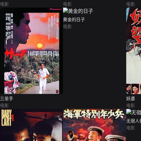
电影
电影
电影
黄金的日子
电影
三垒手
妖婆
电影
电影
无宿人
电影