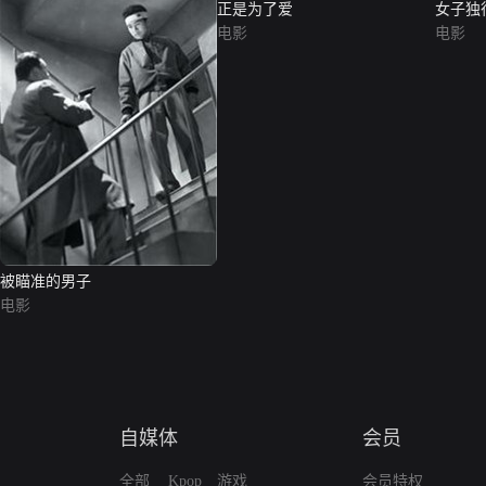
正是为了爱
女子独
电影
电影
被瞄准的男子
电影
自媒体
会员
全部
Kpop
游戏
会员特权