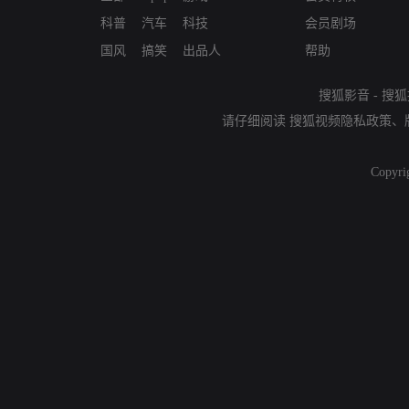
科普
汽车
科技
会员剧场
国风
搞笑
出品人
帮助
搜狐影音
-
搜狐
请仔细阅读
搜狐视频隐私政策
、
Copyri