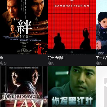
绊
武士畅想曲
下一站
电影
电影
电影