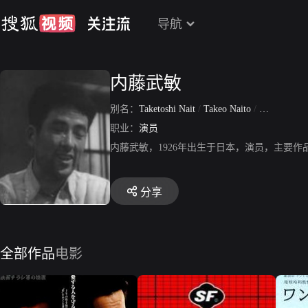
导航
内藤武敏
别名：
Taketoshi Nait
/
Takeo Naito
/
Taketoshi N
职业：
演员
内藤武敏，1926年出生于日本，演员，主要
分享
全部作品
电影