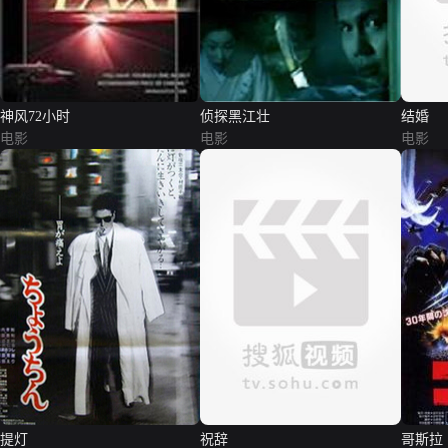
神风72小时
侦探黑江壮
结婚
电影
电影
电影
提灯
祝辞
哥斯拉