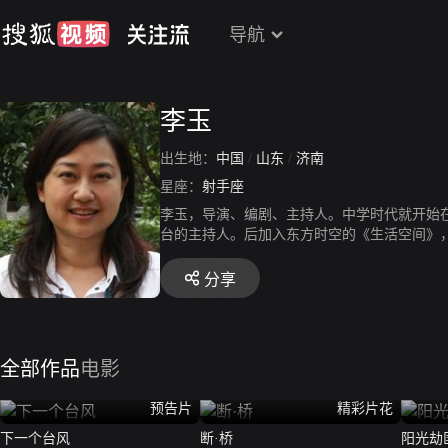
导航
李玉
出生地：
中国
/
山东
/
济南
星座：
射手座
李玉，导演、编剧、主持人。中学时代就开始
台的主持人。后加入东方时空的《生活空间》，
品有《红颜》、《苹果》等。
分享
全部作品
电影
预告片
精彩片花
下一个台风
断·桥
阳光劫