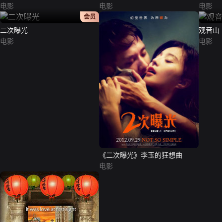
电影
电影
电影
正片
会员
二次曝光
观音山
电影
电影
《二次曝光》李玉的狂想曲
电影