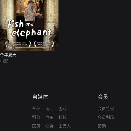
今年夏天
电影
自媒体
会员
全部
Kpop
游戏
会员特权
科普
汽车
科技
会员剧场
国风
搞笑
出品人
帮助