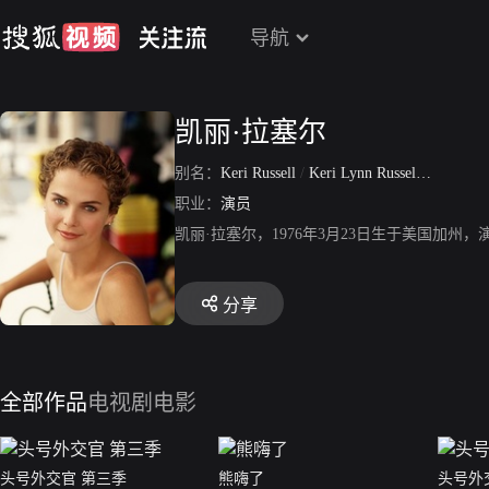
导航
凯丽·拉塞尔
别名：
Keri Russell
/
Keri Lynn Russell
/
嘉莉·
职业：
演员
凯丽·拉塞尔，1976年3月23日生于美国加
分享
全部作品
电视剧
电影
头号外交官 第三季
熊嗨了
头号外