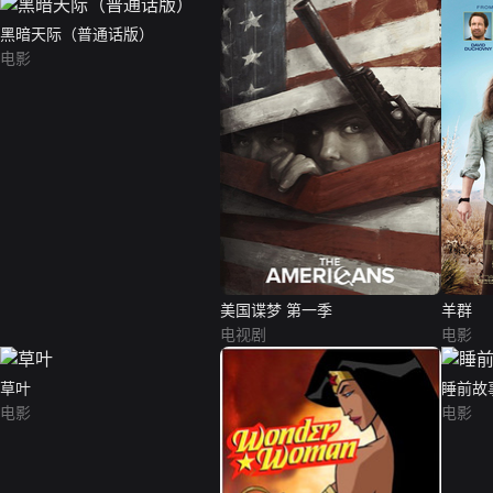
黑暗天际（普通话版）
电影
美国谍梦 第一季
羊群
电视剧
电影
草叶
睡前故
电影
电影