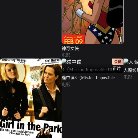
神奇女侠
电影
会员
正片
人魔线
电影
碟中谍3（Mission:Impossible
III）
电影