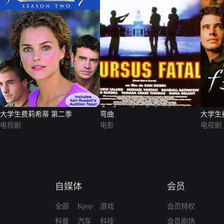
大学生费莉希蒂 第二季
弯曲
大学生
电视剧
电影
电视剧
自媒体
会员
全部
Kpop
游戏
会员特权
科普
汽车
科技
会员剧场