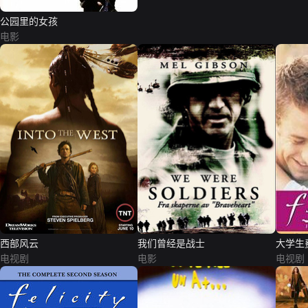
公园里的女孩
电影
西部风云
我们曾经是战士
大学生
电视剧
电影
电视剧