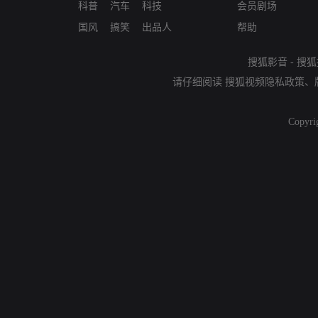
科普
汽车
科技
会员剧场
国风
搞笑
出品人
帮助
搜狐影音
-
搜狐
请仔细阅读
搜狐视频隐私政策
、
Copyri