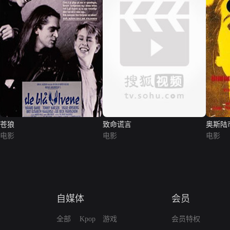
苍狼
致命谎言
奥斯陆
电影
电影
电影
自媒体
会员
全部
Kpop
游戏
会员特权