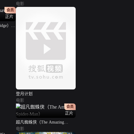
电影
会员
正片
idge）
登月计划
电影
会员
正片
超凡蜘蛛侠（The Amazing
Spider-Man）
电影