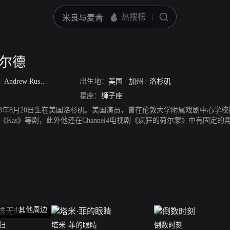
菲尔德
d
/
Andrew Russell Garfield
/
出生地：
安猪
/
加菲
美国
/
加州
/
洛杉矶
星座：
狮子座
983年8月20日生在美国洛杉矶。美国演员，曾在伦敦大学附属戏剧中心
《Kas》等剧，此外他还在Channel4电视剧《疯狂的荷尔蒙》中有固
一个波琳家的女孩》、《帕那索斯博士的奇幻秀》等。2012年，他在《
日电影男星的提名。2014年5月2日，安德鲁·加菲尔德出演的《超凡蜘蛛
其他周边
归
塔米·菲的眼睛
倒数时刻