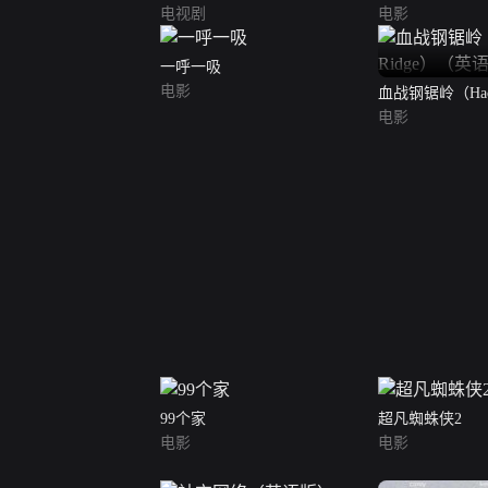
电视剧
电影
一呼一吸
电影
血战钢锯岭（Hack
（英语版）
电影
99个家
超凡蜘蛛侠2
电影
电影