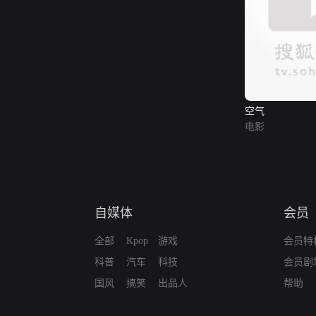
空气
电影
自媒体
会员
全部
Kpop
游戏
会员特
科普
汽车
科技
会员剧
国风
搞笑
出品人
帮助