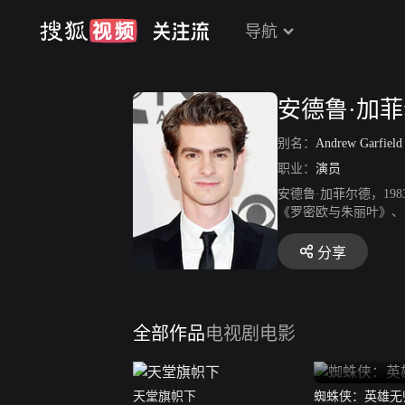
导航
安德鲁·加
别名：
Andrew Garfiel
职业：
演员
安德鲁·加菲尔德，1
《罗密欧与朱丽叶》、
有《狮入羊口》、《另
4届青少年选择奖最佳夏
分享
全部作品
电视剧
电影
天堂旗帜下
蜘蛛侠：英雄无