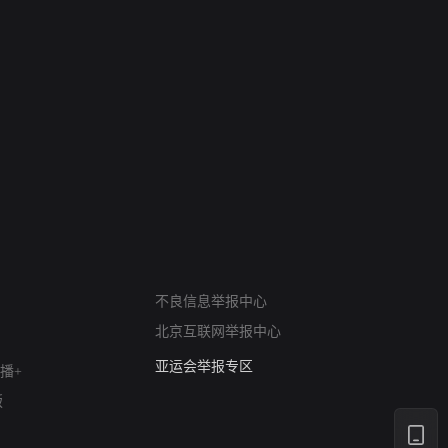
网络暴力有害信息举报
不良信息举报中心
12318 文化市场举报
北京互联网举报中心
算法推荐专项举报
亚运会举报专区
播+
涉历史虚无举报
版
网络谣言信息专项
涉政举报入口