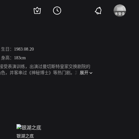
生日：
1983.08.20
身高：
183cm
学校接受表演训练，出演过曼切斯特皇家交换剧院的
展开
定的角色，并客串过《神秘博士》等热门剧。其他作品
超凡蜘蛛侠》中饰演主角彼得帕克，并因此获得第1
侠2》上映。
银湖之底