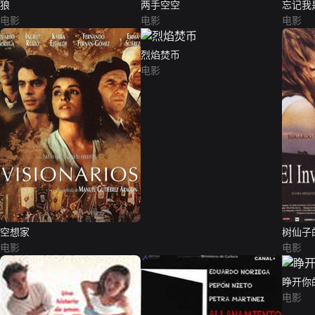
狼
两手空空
忘记我
电影
电影
电影
烈焰焚币
电影
空想家
树仙子
电影
电影
睁开你
电影