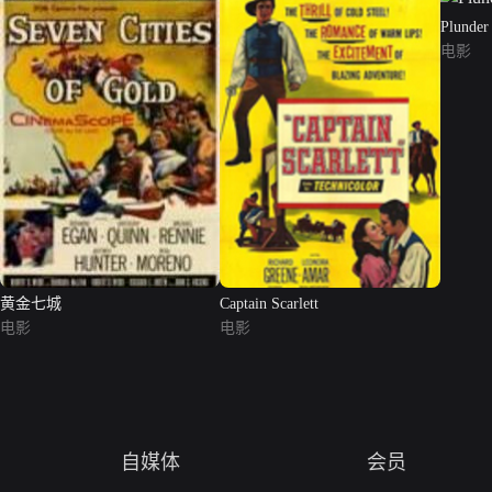
Plunder
电影
黄金七城
Captain Scarlett
电影
电影
自媒体
会员