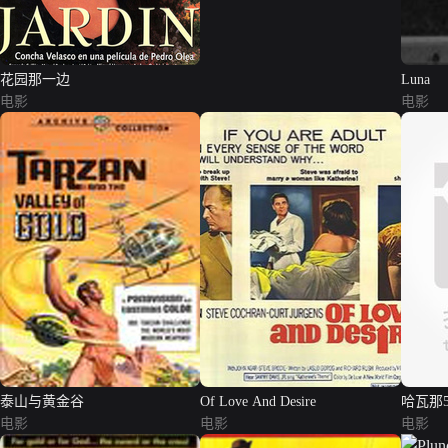
花园那一边
Luna
电影
电影
泰山与黄金谷
Of Love And Desire
哈瓦那
电影
电影
电影