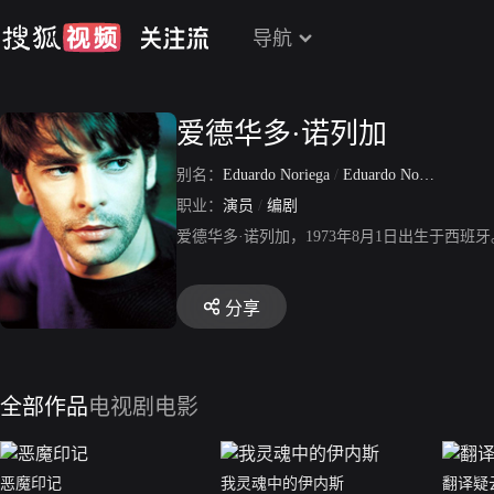
导航
爱德华多·诺列加
别名：
Eduardo Noriega
/
Eduardo Noriega Gomez
职业：
演员
/
编剧
爱德华多·诺列加，1973年8月1日出生于西
分享
全部作品
电视剧
电影
恶魔印记
我灵魂中的伊内斯
翻译疑