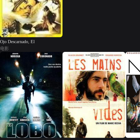
Ojo Descarnado, El
电影