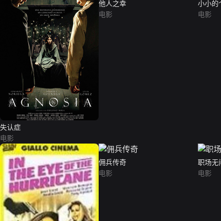
他人之幸
小小的
电影
电影
失认症
电影
佣兵传奇
职场无
电影
电影