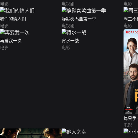
电影
电视剧
电影
我们的情人们
静默奏鸣曲第一季
周三不
电影
电视剧
电影
再爱我一次
背水一战
电影
电影
每只手
电影