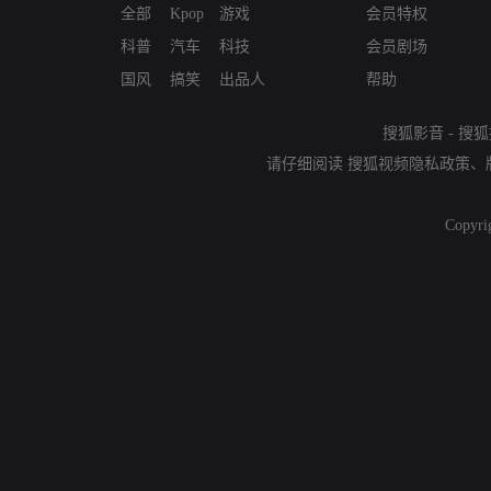
全部
Kpop
游戏
会员特权
科普
汽车
科技
会员剧场
国风
搞笑
出品人
帮助
搜狐影音
-
搜狐
请仔细阅读
搜狐视频隐私政策
、
Copyri