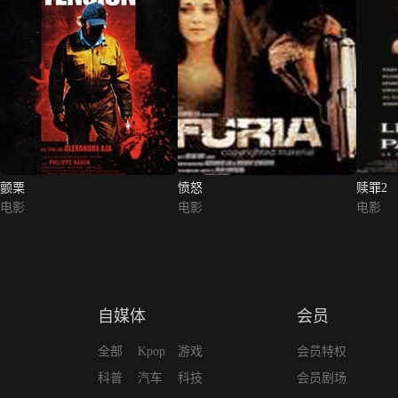
颤栗
愤怒
赎罪2
电影
电影
电影
自媒体
会员
全部
Kpop
游戏
会员特权
科普
汽车
科技
会员剧场