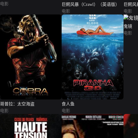
电影
巨鳄风暴（Crawl）（英语版）
巨鳄风暴
电影
版）
电影
鬼镜
电影
哥普拉：太空海盗
食人鱼
电影
电影