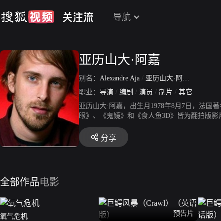
导航
亚历山大·阿嘉
别名：
Alexandre Aja
/
亚历山大·阿加
/
Alexandr
职业：
导演
/
编剧
/
演员
/
制片
/
其它
亚历山大·阿嘉，出生月1978年8月7日，法国
眼》、《鬼镜》和《食人鱼3D》皆为翻拍版影片（
以翻拍为主，但绝对不会拍第二部，这是亚历
相比，娱乐性比较强，而最主要的就是都是着
分享
全部作品
电影
预告片
氧气危机