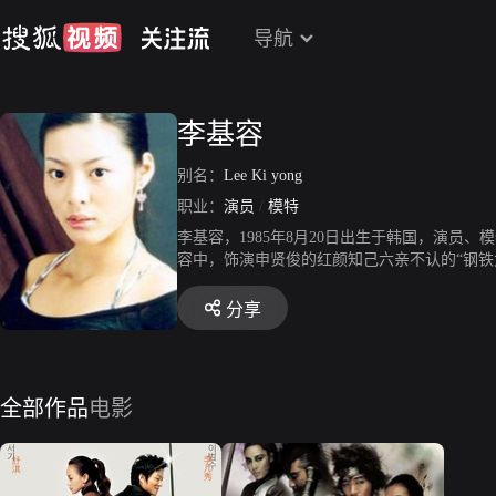
导航
李基容
别名：
Lee Ki yong
职业：
演员
/
模特
李基容，1985年8月20日出生于韩国，演员
容中，饰演申贤俊的红颜知己六亲不认的“钢铁女
06年她又客串出演了《我的老婆是大佬3》。
分享
全部作品
电影