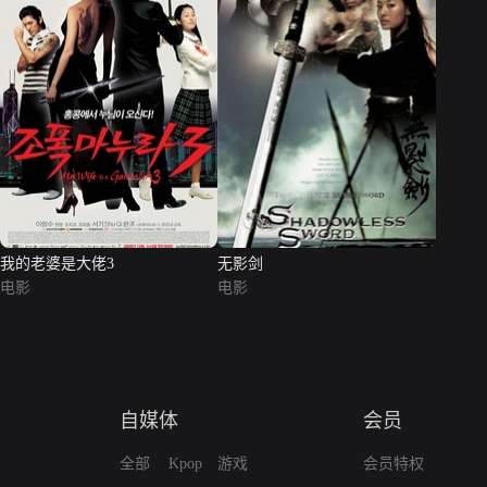
我的老婆是大佬3
无影剑
电影
电影
自媒体
会员
全部
Kpop
游戏
会员特权