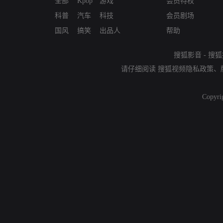
全部
Kpop
游戏
会员特权
科普
汽车
科技
会员剧场
国风
搞笑
出品人
帮助
搜狐影音
-
搜狐
请仔细阅读
搜狐视频隐私政策
、
Copyri